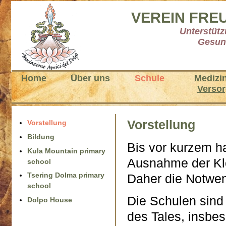
VEREIN FRE
Unterstütz
Gesund
Home
Über uns
Schule
Medizi
Verso
Vorstellung
Vorstellung
Bildung
Bis vor kurzem ha
Kula Mountain primary
Ausnahme der Kl
school
Tsering Dolma primary
Daher die Notwen
school
Die Schulen sin
Dolpo House
des Tales, insbe